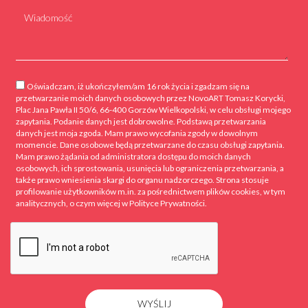
Oświadczam, iż ukończyłem/am 16 rok życia i zgadzam się na
przetwarzanie moich danych osobowych przez NovoART Tomasz Korycki,
Plac Jana Pawła II 50/6, 66-400 Gorzów Wielkopolski, w celu obsługi mojego
zapytania. Podanie danych jest dobrowolne. Podstawą przetwarzania
danych jest moja zgoda. Mam prawo wycofania zgody w dowolnym
momencie. Dane osobowe będą przetwarzane do czasu obsługi zapytania.
Mam prawo żądania od administratora dostępu do moich danych
osobowych, ich sprostowania, usunięcia lub ograniczenia przetwarzania, a
także prawo wniesienia skargi do organu nadzorczego. Strona stosuje
profilowanie użytkowników m.in. za pośrednictwem plików cookies, w tym
analitycznych, o czym więcej w Polityce Prywatności.
WYŚLIJ