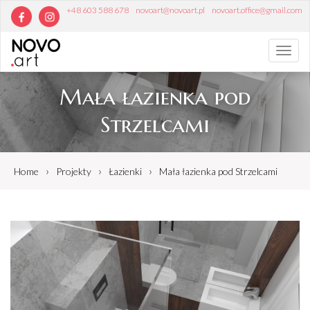
+48 603 588 678
novoart@novoart.pl
novoart.office@gmail.com
Toggl
navig
Mała łazienka pod
Strzelcami
›
›
›
Home
Projekty
Łazienki
Mała łazienka pod Strzelcami