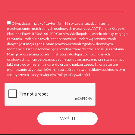
Oświadczam, iż ukończyłem/am 16 rok życia i zgadzam się na
przetwarzanie moich danych osobowych przez NovoART Tomasz Korycki,
Plac Jana Pawła II 50/6, 66-400 Gorzów Wielkopolski, w celu obsługi mojego
zapytania. Podanie danych jest dobrowolne. Podstawą przetwarzania
danych jest moja zgoda. Mam prawo wycofania zgody w dowolnym
momencie. Dane osobowe będą przetwarzane do czasu obsługi zapytania.
Mam prawo żądania od administratora dostępu do moich danych
osobowych, ich sprostowania, usunięcia lub ograniczenia przetwarzania, a
także prawo wniesienia skargi do organu nadzorczego. Strona stosuje
profilowanie użytkowników m.in. za pośrednictwem plików cookies, w tym
analitycznych, o czym więcej w Polityce Prywatności.
WYŚLIJ