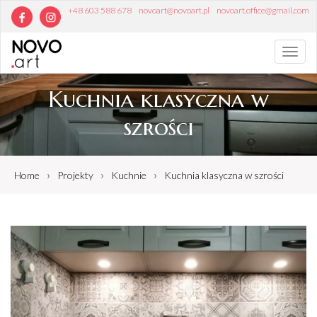
+48 603 588 678
novoart@novoart.pl
novoart.office@gmail.com
Toggl
navig
Kuchnia klasyczna w
szrości
›
›
›
Home
Projekty
Kuchnie
Kuchnia klasyczna w szrości