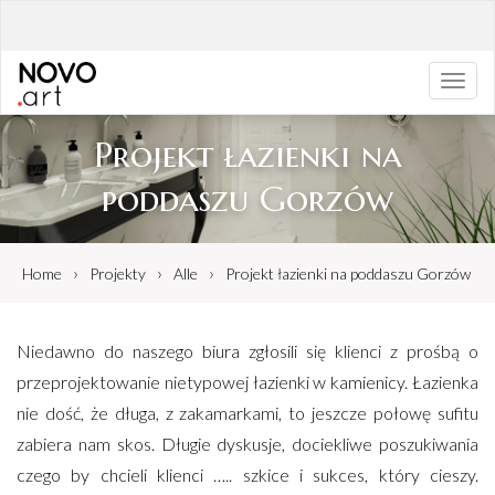
Toggl
navig
Projekt łazienki na
poddaszu Gorzów
›
›
›
Home
Projekty
Alle
Projekt łazienki na poddaszu Gorzów
Niedawno do naszego biura zgłosili się klienci z prośbą o
przeprojektowanie nietypowej łazienki w kamienicy. Łazienka
nie dość, że długa, z zakamarkami, to jeszcze połowę sufitu
zabiera nam skos. Długie dyskusje, dociekliwe poszukiwania
czego by chcieli klienci ….. szkice i sukces, który cieszy.